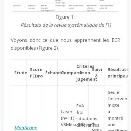
Figure 1
:
Résultats de la revue systématique de [1]
Voyons donc ce que nous apprennent les ECR
disponibles (Figure 2).
Critères
Score
Suivi
Résultats
Etude
Échantillon
Comparaison
de
PEDro
à
principaux
jugement
Seule
l’intervent
mixte
EVA
Laser
a
à 3
(n=11)
montré
situations
4
VSMésothérapie
une
différentes
Monticone
sem.
+
améliorati