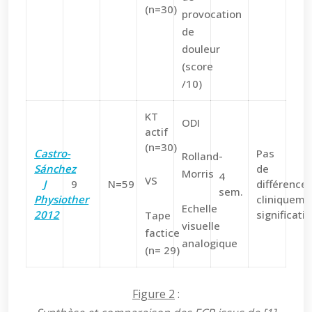
(n=30)
provocation
de
douleur
(score
/10)
KT
ODI
actif
(n=30)
Castro-
Pas
Rolland-
Sánchez
de
Morris
4
VS
J
9
N=59
différence
sem.
Physiother
cliniqueme
Echelle
2012
significati
Tape
visuelle
factice
analogique
(n= 29)
Figure 2
: