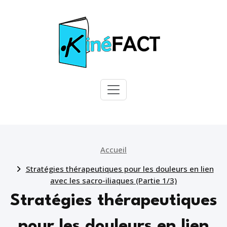
Passer
au
contenu
KineFact
Pour une
kinésithérapie
factuelle
Accueil
Stratégies thérapeutiques pour les douleurs en lien
avec les sacro-iliaques (Partie 1/3)
Stratégies thérapeutiques
pour les douleurs en lien