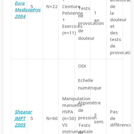
Eura
5
N=22
Ceinture
de
Tests
Medicophys
1
Pelvienne
la
de
2004
+
douleur
an
provocation
Exercices
et
de
(n=11)
des
douleur
tests
de
provocatio
ODI
Echelle
numérique
Manipulation
Algomètre
manuelle
de
Shearar
HVFA
Pas
3
pression
JMPT
5
N=60
(n=30)
de
sem.
2005
VS
différence
Tests
instrumentale
de